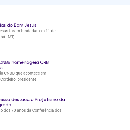
rias do Bom Jesus
Jesus foram fundadas em 11 de
iabá–MT,
 CNBB homenageia CRB
os
 da CNBB que acontece em
 Cordeiro, presidente
resso destaca o Profetismo da
grada
so dos 70 anos da Conferência dos