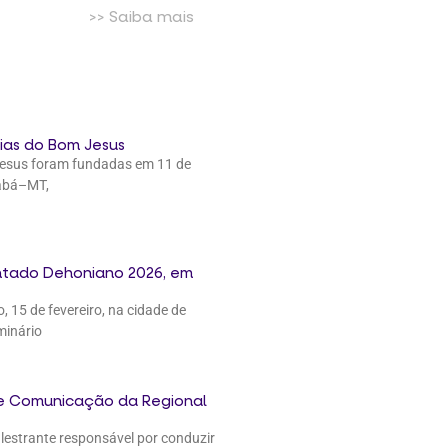
>> Saiba mais
rias do Bom Jesus
Jesus foram fundadas em 11 de
iabá–MT,
ntado Dehoniano 2026, em
15 de fevereiro, na cidade de
minário
de Comunicação da Regional
lestrante responsável por conduzir