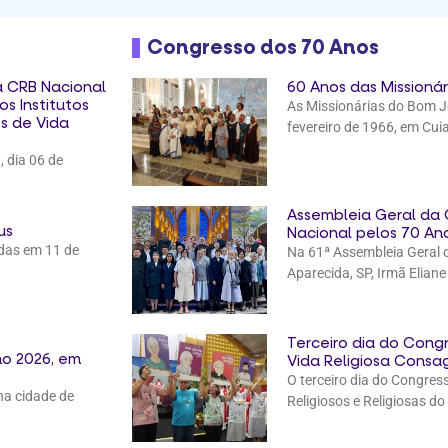
Congresso dos 70 Anos
a CRB Nacional
60 Anos das Missioná
s Institutos
As Missionárias do Bom 
s de Vida
fevereiro de 1966, em Cu
 dia 06 de
Assembleia Geral da
us
Nacional pelos 70 An
das em 11 de
Na 61ª Assembleia Geral
Aparecida, SP, Irmã Eliane
Terceiro dia do Cong
o 2026, em
Vida Religiosa Consa
O terceiro dia do Congres
na cidade de
Religiosos e Religiosas do