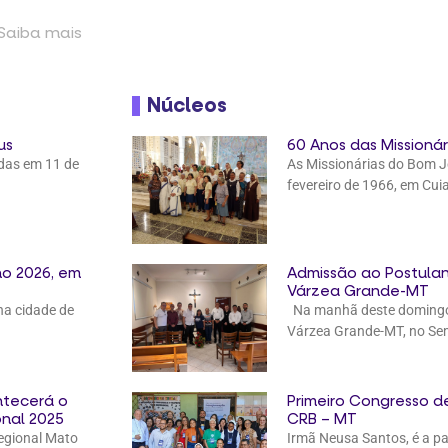
 Saiba mais
Núcleos
us
60 Anos das Missioná
das em 11 de
As Missionárias do Bom 
fevereiro de 1966, em Cu
o 2026, em
Admissão ao Postula
Várzea Grande-MT
na cidade de
Na manhã deste domingo, 
Várzea Grande-MT, no Se
ntecerá o
Primeiro Congresso 
nal 2025
CRB – MT
Regional Mato
Irmã Neusa Santos, é a pa